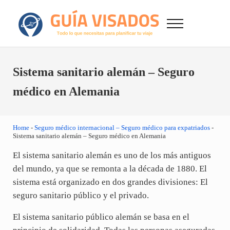
Saltar al contenido principal
Skip to after header navigation
Skip to site footer
Menu
GuiaVisado.com - Guía de visados de viaje en
Otro sitio realizado con WordPress
Sistema sanitario alemán – Seguro
médico en Alemania
Home
-
Seguro médico internacional – Seguro médico para expatriados
-
Sistema sanitario alemán – Seguro médico en Alemania
El sistema sanitario alemán es uno de los más antiguos
del mundo, ya que se remonta a la década de 1880. El
sistema está organizado en dos grandes divisiones: El
seguro sanitario público y el privado.
El sistema sanitario público alemán se basa en el