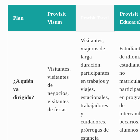
Provisit
Provisit
Plan
Provisit Travel
Visum
Educare
Visitantes,
viajeros de
Estudian
larga
de idiom
duración,
estudiant
Visitantes,
participantes
no
visitantes
¿A quién
en trabajos y
matricul
de
va
viajes,
participa
negocios,
dirigido?
estacionales,
en progr
visitantes
trabajadores
de
de ferias
y
intercam
cuidadores,
becarios,
prórrogas de
alumnos
estancia