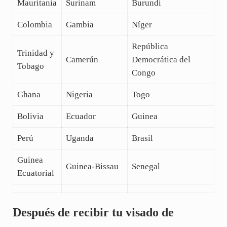
Mauritania
Surinam
Burundi
Colombia
Gambia
Níger
República
Trinidad y
Camerún
Democrática del
Tobago
Congo
Ghana
Nigeria
Togo
Bolivia
Ecuador
Guinea
Perú
Uganda
Brasil
Guinea
Guinea-Bissau
Senegal
Ecuatorial
Después de recibir tu visado de