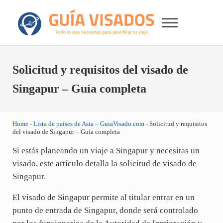
Saltar al contenido principal
Skip to after header navigation
Skip to site footer
Menu
GuiaVisado.com - Guía de visados de viaje en
Otro sitio realizado con WordPress
Solicitud y requisitos del visado de
Singapur – Guía completa
Home
-
Lista de países de Asia – GuiaVisado.com
-
Solicitud y requisitos
del visado de Singapur – Guía completa
Si estás planeando un viaje a Singapur y necesitas un
visado, este artículo detalla la solicitud de visado de
Singapur.
El visado de Singapur permite al titular entrar en un
punto de entrada de Singapur, donde será controlado