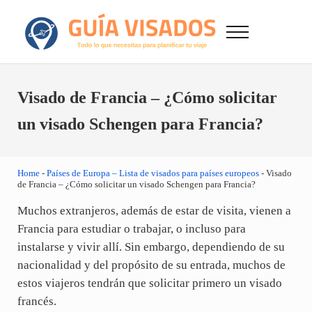
Saltar al contenido principal
Skip to after header navigation
Skip to site footer
Menu
GuiaVisado.com - Guía de visados de viaje en
Otro sitio realizado con WordPress
Visado de Francia – ¿Cómo solicitar
un visado Schengen para Francia?
Home
-
Países de Europa – Lista de visados para países europeos
-
Visado
de Francia – ¿Cómo solicitar un visado Schengen para Francia?
Muchos extranjeros, además de estar de visita, vienen a
Francia para estudiar o trabajar, o incluso para
instalarse y vivir allí. Sin embargo, dependiendo de su
nacionalidad y del propósito de su entrada, muchos de
estos viajeros tendrán que solicitar primero un visado
francés.