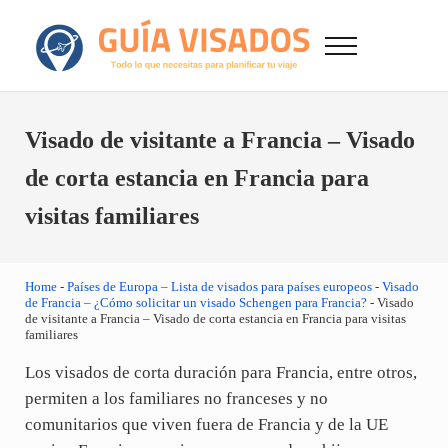
Saltar al contenido principal
Skip to after header navigation
Skip to site footer
Menu
GuiaVisado.com - Guía de visados de viaje en
Otro sitio realizado con WordPress
Visado de visitante a Francia – Visado
de corta estancia en Francia para
visitas familiares
Home
-
Países de Europa – Lista de visados para países europeos
-
Visado
de Francia – ¿Cómo solicitar un visado Schengen para Francia?
-
Visado
de visitante a Francia – Visado de corta estancia en Francia para visitas
familiares
Los visados de corta duración para Francia, entre otros,
permiten a los familiares no franceses y no
comunitarios que viven fuera de Francia y de la UE