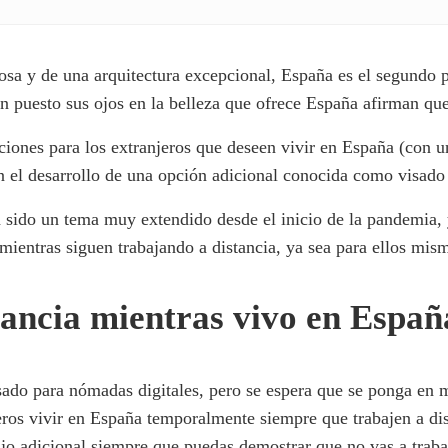
osa y de una arquitectura excepcional, España es el segundo
han puesto sus ojos en la belleza que ofrece España afirman q
iones para los extranjeros que deseen vivir en España (con 
n el desarrollo de una opción adicional conocida como visado
 sido un tema muy extendido desde el inicio de la pandemia, 
s mientras siguen trabajando a distancia, ya sea para ellos mi
tancia mientras vivo en Españ
sado para nómadas digitales, pero se espera que se ponga en 
eros vivir en España temporalmente siempre que trabajen a di
ajo adicional siempre que puedas demostrar que no vas a trab