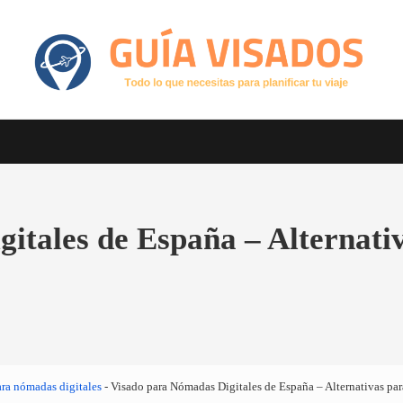
Otro sitio realizado con WordPress
GuiaVisado.com - Guía de visados d
itales de España – Alternat
ara nómadas digitales
-
Visado para Nómadas Digitales de España – Alternativas pa