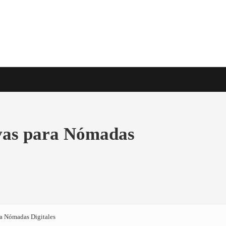
e viaje en todo el mundo
ivas para Nómadas
ra Nómadas Digitales