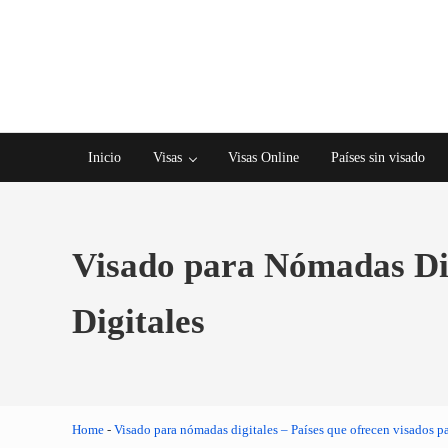
Saltar al contenido principal
Skip to after header navigation
Skip to site footer
Inicio
Visas
Visas Online
Países sin visado
Visado para Nómadas Dig
Digitales
Home
-
Visado para nómadas digitales – Países que ofrecen visados p