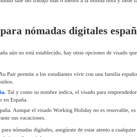
undo sale del trabajo más o menos a la misma hora y tiene la
 para nómadas digitales españ
ña aún no está establecido, hay otras opciones de visado que 
Au Pair permite a los estudiantes vivir con una familia españ
 niños.
ña
.
Tal y como su nombre indica, el visado para emprendedore
ar en España.
aña. Aunque el visado Working Holiday no es renovable, es u
rante sus vacaciones.
ara nómadas digitales, asegúrate de estar atento a cualquier 