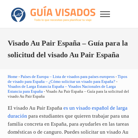
Saltar al contenido principal
Skip to after header navigation
Skip to site footer
Menu
GuiaVisado.com - Guía de visados de viaje en
Otro sitio realizado con WordPress
Visado Au Pair España – Guía para la
solicitud del visado Au Pair España
Home
-
Países de Europa – Lista de visados para países europeos
-
Tipos
de visado para España – ¿Cómo solicitar un visado para España?
-
Visados de Larga Estancia España – Visados Nacionales de Larga
Estancia para España
-
Visado Au Pair España – Guía para la solicitud del
visado Au Pair España
El visado Au Pair España
es un visado español de larga
duración
para estudiantes que quieren trabajar para una
familia concreta en España, para ayudarles en las tareas
domésticas o de canguro. Puedes solicitar un visado Au