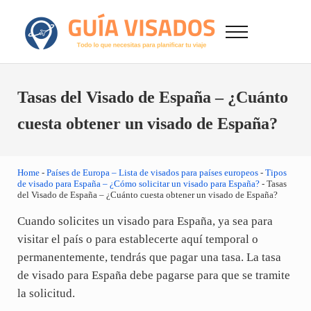
Saltar al contenido principal
Skip to after header navigation
Skip to site footer
Menu
GuiaVisado.com - Guía de visados de viaje en
Otro sitio realizado con WordPress
Tasas del Visado de España – ¿Cuánto
cuesta obtener un visado de España?
Home
-
Países de Europa – Lista de visados para países europeos
-
Tipos
de visado para España – ¿Cómo solicitar un visado para España?
-
Tasas
del Visado de España – ¿Cuánto cuesta obtener un visado de España?
Cuando solicites un visado para España, ya sea para
visitar el país o para establecerte aquí temporal o
permanentemente, tendrás que pagar una tasa. La tasa
de visado para España debe pagarse para que se tramite
la solicitud.