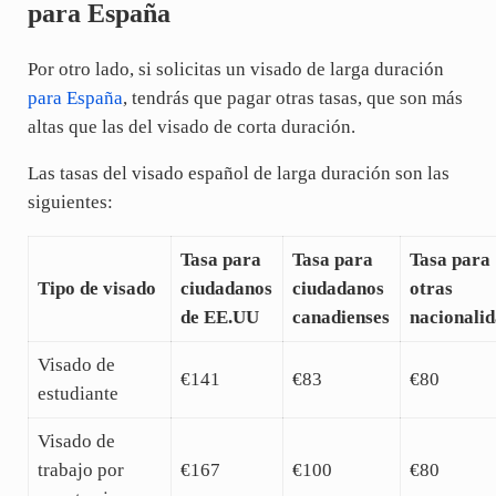
para España
Por otro lado, si solicitas un visado de larga duración
para España
, tendrás que pagar otras tasas, que son más
altas que las del visado de corta duración.
Las tasas del visado español de larga duración son las
siguientes:
Tasa para
Tasa para
Tasa para
Tipo de visado
ciudadanos
ciudadanos
otras
de EE.UU
canadienses
nacionali
Visado de
€141
€83
€80
estudiante
Visado de
trabajo por
€167
€100
€80