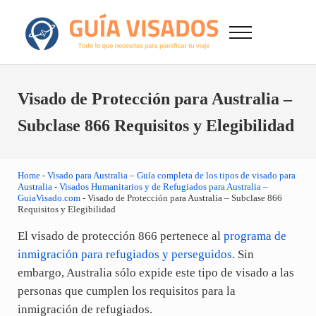
Saltar al contenido principal
Skip to after header navigation
Skip to site footer
Menu
GuiaVisado.com - Guía de visados de viaje en
Otro sitio realizado con WordPress
Visado de Protección para Australia –
Subclase 866 Requisitos y Elegibilidad
Home
-
Visado para Australia – Guía completa de los tipos de visado para
Australia
-
Visados Humanitarios y de Refugiados para Australia –
GuiaVisado.com
-
Visado de Protección para Australia – Subclase 866
Requisitos y Elegibilidad
El visado de protección 866 pertenece al
programa de
inmigración para refugiados y perseguidos
. Sin
embargo, Australia sólo expide este tipo de visado a las
personas que cumplen los requisitos para la
inmigración de refugiados.