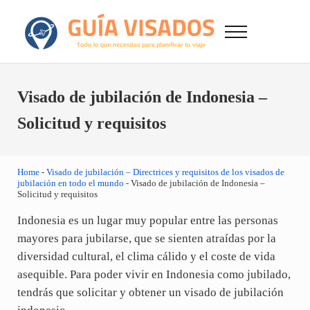
Saltar al contenido principal
Skip to after header navigation
Skip to site footer
Menu
GuiaVisado.com - Guía de visados de viaje en
Otro sitio realizado con WordPress
Visado de jubilación de Indonesia –
Solicitud y requisitos
Home
-
Visado de jubilación – Directrices y requisitos de los visados de
jubilación en todo el mundo
-
Visado de jubilación de Indonesia –
Solicitud y requisitos
Indonesia es un lugar muy popular entre las personas
mayores para jubilarse, que se sienten atraídas por la
diversidad cultural, el clima cálido y el coste de vida
asequible. Para poder vivir en Indonesia como jubilado,
tendrás que solicitar y obtener un visado de jubilación