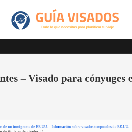
Otro sitio realizado con WordPress
GuiaVisado.com - Guía de visados d
tes – Visado para cónyuges e 
os de no inmigrante de EE.UU. – Información sobre visados temporales de EE.UU.
-
s de titulares de visados L1