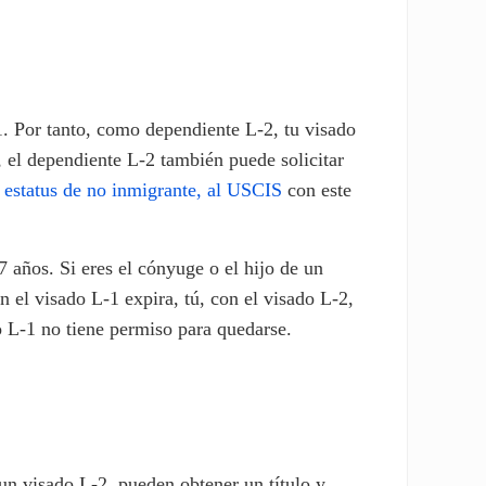
1. Por tanto, como dependiente L-2, tu visado
a, el dependiente L-2 también puede solicitar
e estatus de no inmigrante, al USCIS
con este
 años. Si eres el cónyuge o el hijo de un
el visado L-1 expira, tú, con el visado L-2,
o L-1 no tiene permiso para quedarse.
 un visado L-2, pueden obtener un título y