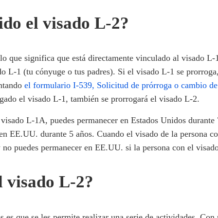
ido el visado L-2?
lo que significa que está directamente vinculado al visado L-
sado L-1 (tu cónyuge o tus padres). Si el visado L-1 se prorrog
entando
el formulario I-539, Solicitud de prórroga o cambio d
ogado el visado L-1, también se prorrogará el visado L-2.
un visado L-1A, puedes permanecer en Estados Unidos durante 7
en EE.UU. durante 5 años. Cuando el visado de la persona con 
 y no puedes permanecer en EE.UU. si la persona con el visad
l visado L-2?
s es que se les permite realizar una serie de actividades. Con