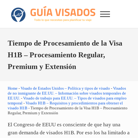
Saltar al contenido principal
Skip to after header navigation
Skip to site footer
Menu
GuiaVisado.com - Guía de visados de viaje en
Otro sitio realizado con WordPress
Tiempo de Procesamiento de la Visa
H1B – Procesamiento Regular,
Premium y Extensión
Home
-
Visado de Estados Unidos – Política y tipos de visado
-
Visados
de no inmigrante de EE.UU. – Información sobre visados temporales de
EE.UU.
-
Visado de trabajo para EE.UU. – Tipos de visados para empleo
temporal
-
Visado H1B – Requisitos y procedimientos para obtener el
visado H1B
-
Tiempo de Procesamiento de la Visa H1B – Procesamiento
Regular, Premium y Extensión
El Congreso de EEUU es consciente de que hay una
gran demanda de visados H1B. Por eso los ha limitado a