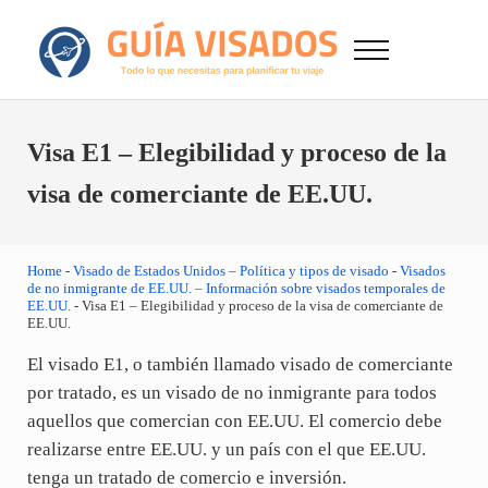
Saltar al contenido principal
Skip to after header navigation
Skip to site footer
Menu
GuiaVisado.com - Guía de visados de viaje en
Otro sitio realizado con WordPress
Visa E1 – Elegibilidad y proceso de la
visa de comerciante de EE.UU.
Home
-
Visado de Estados Unidos – Política y tipos de visado
-
Visados
de no inmigrante de EE.UU. – Información sobre visados temporales de
EE.UU.
-
Visa E1 – Elegibilidad y proceso de la visa de comerciante de
EE.UU.
El visado E1, o también llamado visado de comerciante
por tratado, es un visado de no inmigrante para todos
aquellos que comercian con EE.UU. El comercio debe
realizarse entre EE.UU. y un país con el que EE.UU.
tenga un tratado de comercio e inversión.