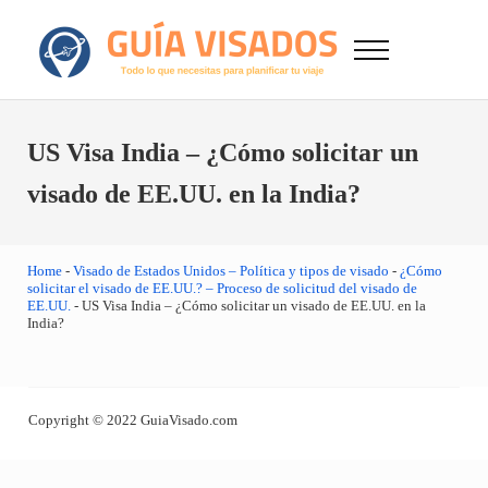
Saltar al contenido principal
Skip to after header navigation
Skip to site footer
Menu
GuiaVisado.com - Guía de visados de viaje en
Otro sitio realizado con WordPress
US Visa India – ¿Cómo solicitar un
visado de EE.UU. en la India?
Home
-
Visado de Estados Unidos – Política y tipos de visado
-
¿Cómo
solicitar el visado de EE.UU.? – Proceso de solicitud del visado de
EE.UU.
-
US Visa India – ¿Cómo solicitar un visado de EE.UU. en la
India?
Copyright © 2022 GuiaVisado.com