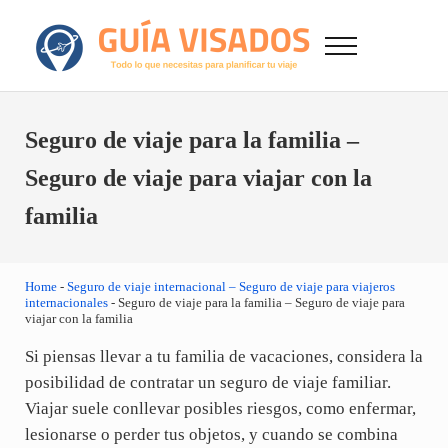
Saltar al contenido principal
Skip to after header navigation
Skip to site footer
Menu
GuiaVisado.com - Guía de visados de viaje en
Otro sitio realizado con WordPress
Seguro de viaje para la familia –
Seguro de viaje para viajar con la
familia
Home
-
Seguro de viaje internacional – Seguro de viaje para viajeros
internacionales
-
Seguro de viaje para la familia – Seguro de viaje para
viajar con la familia
Si piensas llevar a tu familia de vacaciones, considera la
posibilidad de contratar un seguro de viaje familiar.
Viajar suele conllevar posibles riesgos, como enfermar,
lesionarse o perder tus objetos, y cuando se combina