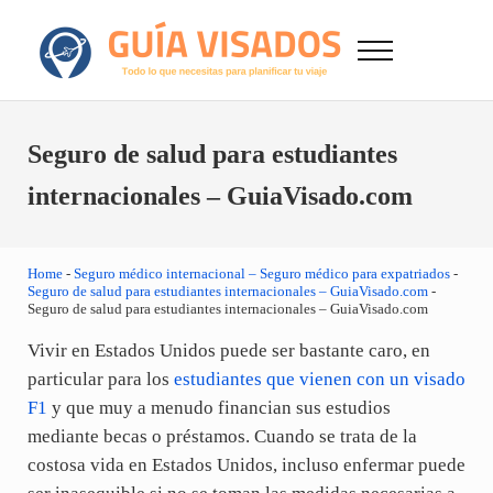
Saltar al contenido principal
Skip to after header navigation
Skip to site footer
Menu
GuiaVisado.com - Guía de visados de viaje en
Otro sitio realizado con WordPress
Seguro de salud para estudiantes
internacionales – GuiaVisado.com
Home
-
Seguro médico internacional – Seguro médico para expatriados
-
Seguro de salud para estudiantes internacionales – GuiaVisado.com
-
Seguro de salud para estudiantes internacionales – GuiaVisado.com
Vivir en Estados Unidos puede ser bastante caro, en
particular para los
estudiantes que vienen con un visado
F1
y que muy a menudo financian sus estudios
mediante becas o préstamos. Cuando se trata de la
costosa vida en Estados Unidos, incluso enfermar puede