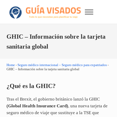
Saltar al contenido principal
Skip to after header navigation
Skip to site footer
Menu
GuiaVisado.com - Guía de visados de viaje en
Otro sitio realizado con WordPress
GHIC – Información sobre la tarjeta
sanitaria global
Home
-
Seguro médico internacional – Seguro médico para expatriados
-
GHIC – Información sobre la tarjeta sanitaria global
¿Qué es la GHIC?
Tras el Brexit, el gobierno británico lanzó la GHIC
(Global Health Insurance Card)
, una nueva tarjeta de
seguro médico de viaje que sustituye a la TSE que