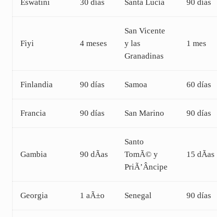
Eswatini
30 días
Santa Lucía
90 días
San Vicente
Fiyi
4 meses
y las
1 mes
Granadinas
Finlandia
90 días
Samoa
60 días
Francia
90 días
San Marino
90 días
Santo
Gambia
90 dÃas
TomÃ© y
15 dÃas
PriÃ’Âncipe
Georgia
1 aÃ±o
Senegal
90 días