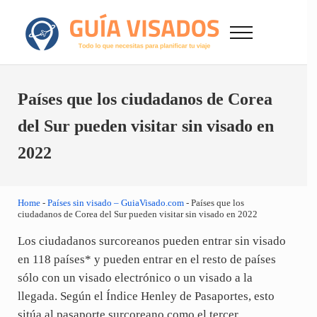
Saltar al contenido principal
Skip to after header navigation
Skip to site footer
Menu
GuiaVisado.com - Guía de visados de viaje en
Otro sitio realizado con WordPress
Países que los ciudadanos de Corea
del Sur pueden visitar sin visado en
2022
Home
-
Países sin visado – GuiaVisado.com
-
Países que los
ciudadanos de Corea del Sur pueden visitar sin visado en 2022
Los ciudadanos surcoreanos pueden entrar sin visado
en 118 países* y pueden entrar en el resto de países
sólo con un visado electrónico o un visado a la
llegada. Según el Índice Henley de Pasaportes, esto
sitúa al pasaporte surcoreano como el tercer