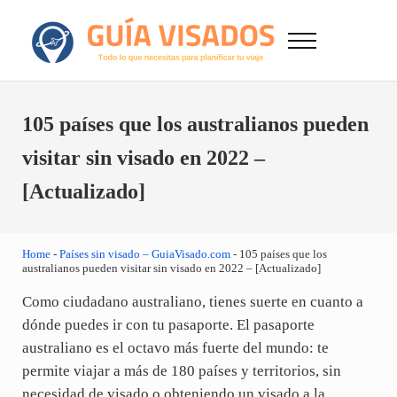
Saltar al contenido principal
Skip to after header navigation
Skip to site footer
Menu
GuiaVisado.com - Guía de visados de viaje en
Otro sitio realizado con WordPress
105 países que los australianos pueden
visitar sin visado en 2022 –
[Actualizado]
Home
-
Países sin visado – GuiaVisado.com
-
105 países que los
australianos pueden visitar sin visado en 2022 – [Actualizado]
Como ciudadano australiano, tienes suerte en cuanto a
dónde puedes ir con tu pasaporte. El pasaporte
australiano es el octavo más fuerte del mundo: te
permite viajar a más de 180 países y territorios, sin
necesidad de visado o obteniendo un visado a la