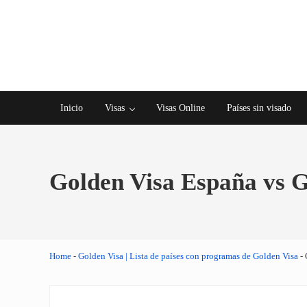
Saltar al contenido principal
Skip to after header navigation
Skip to site footer
Inicio
Visas
Visas Online
Países sin visado
Golden Visa España vs G
Home
-
Golden Visa | Lista de países con programas de Golden Visa
-