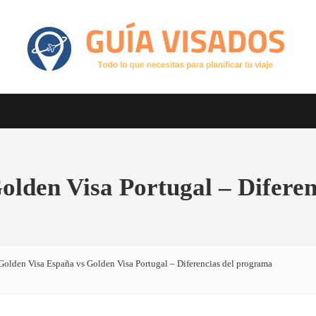
Otro sitio realizado con WordPress
GuiaVisado.com - Guía de visados d
olden Visa Portugal – Difere
Golden Visa España vs Golden Visa Portugal – Diferencias del programa