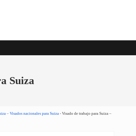
e viaje en todo el mundo
ra Suiza
uiza – Visados nacionales para Suiza
-
Visado de trabajo para Suiza –