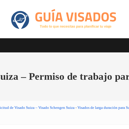
Otro sitio realizado con WordPress
GuiaVisado.com - Guía de visados d
uiza – Permiso de trabajo pa
icitud de Visado Suiza – Visado Schengen Suiza
-
Visados de larga duración para S