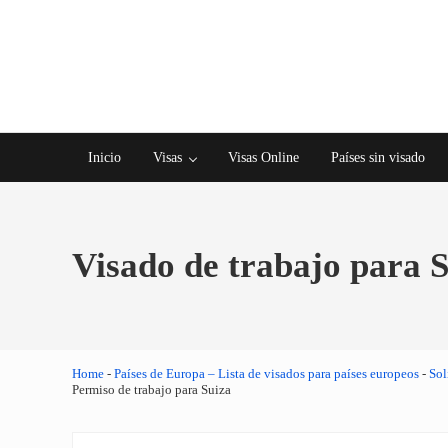
Saltar al contenido principal
Skip to after header navigation
Skip to site footer
Inicio
Visas
Visas Online
Países sin visado
Visado de trabajo para S
Home
-
Países de Europa – Lista de visados para países europeos
-
Sol
Permiso de trabajo para Suiza