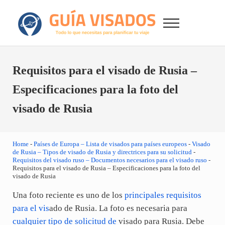
Saltar al contenido principal
Skip to after header navigation
Skip to site footer
Menu
GuiaVisado.com - Guía de visados de viaje en
Otro sitio realizado con WordPress
Requisitos para el visado de Rusia –
Especificaciones para la foto del
visado de Rusia
Home
-
Países de Europa – Lista de visados para países europeos
-
Visado
de Rusia – Tipos de visado de Rusia y directrices para su solicitud
-
Requisitos del visado ruso – Documentos necesarios para el visado ruso
-
Requisitos para el visado de Rusia – Especificaciones para la foto del
visado de Rusia
Una foto reciente es uno de los
principales requisitos
para el vis
ado de Rusia. La foto es necesaria para
cualquier tipo de solicitud de
visado para Rusia. Debe