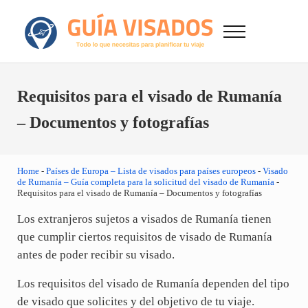
Saltar al contenido principal
Skip to after header navigation
Skip to site footer
Menu
GuiaVisado.com - Guía de visados de viaje en
Otro sitio realizado con WordPress
Requisitos para el visado de Rumanía
– Documentos y fotografías
Home
-
Países de Europa – Lista de visados para países europeos
-
Visado
de Rumanía – Guía completa para la solicitud del visado de Rumanía
-
Requisitos para el visado de Rumanía – Documentos y fotografías
Los extranjeros sujetos a visados de Rumanía tienen
que cumplir ciertos requisitos de visado de Rumanía
antes de poder recibir su visado.
Los requisitos del visado de Rumanía dependen del tipo
de visado que solicites y del objetivo de tu viaje.