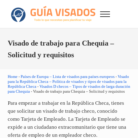
Saltar al contenido principal
Skip to after header navigation
Skip to site footer
Menu
GuiaVisado.com - Guía de visados de viaje en
Otro sitio realizado con WordPress
Visado de trabajo para Chequia –
Solicitud y requisitos
Home
-
Países de Europa – Lista de visados para países europeos
-
Visado
para la República Checa – Política de visados y tipos de visados para la
República Checa
-
Visados D checos – Tipos de visados de larga duración
para Chequia
-
Visado de trabajo para Chequia – Solicitud y requisitos
Para empezar a trabajar en la República Checa, tienes
que solicitar un visado de trabajo checo, conocido
como Tarjeta de Empleado. La Tarjeta de Empleado se
expide a un ciudadano extracomunitario que tiene una
oferta de empleo de un empleador checo.