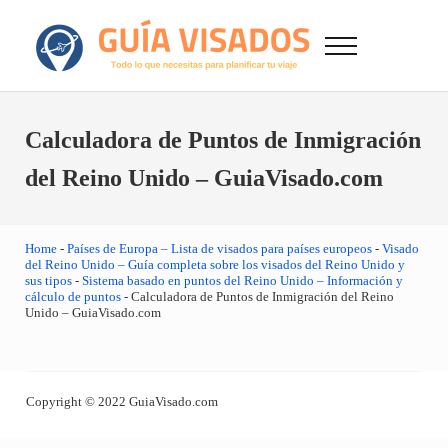
Saltar al contenido principal
Skip to after header navigation
Skip to site footer
Menu
GuiaVisado.com - Guía de visados de viaje en
Otro sitio realizado con WordPress
Calculadora de Puntos de Inmigración
del Reino Unido – GuiaVisado.com
Home
-
Países de Europa – Lista de visados para países europeos
-
Visado
del Reino Unido – Guía completa sobre los visados del Reino Unido y
sus tipos
-
Sistema basado en puntos del Reino Unido – Información y
cálculo de puntos
-
Calculadora de Puntos de Inmigración del Reino
Unido – GuiaVisado.com
Copyright © 2022 GuiaVisado.com