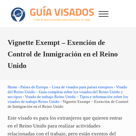
Saltar al contenido principal
Skip to after header navigation
Skip to site footer
Menu
GuiaVisado.com - Guía de visados de viaje en
Otro sitio realizado con WordPress
Vignette Exempt – Exención de
Control de Inmigración en el Reino
Unido
Home
-
Países de Europa – Lista de visados para países europeos
-
Visado
del Reino Unido – Guía completa sobre los visados del Reino Unido y
sus tipos
-
Visado de trabajo Reino Unido – Tipos e información sobre los
visados de trabajo Reino Unido
-
Vignette Exempt – Exención de Control
de Inmigración en el Reino Unido
Este visado es para los extranjeros que quieren entrar
en el Reino Unido para realizar actividades
relacionadas con el trabajo, pero están exentos del