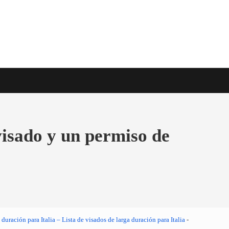
e viaje en todo el mundo
visado y un permiso de
 duración para Italia – Lista de visados de larga duración para Italia
-