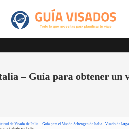
Otro sitio realizado con WordPress
GuiaVisado.com - Guía de visados d
talia – Guía para obtener un 
icitud de Visado de Italia – Guía para el Visado Schengen de Italia
-
Visado de larga
so de trabajo en Italia