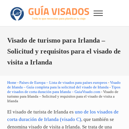
Saltar al contenido principal
Skip to after header navigation
Skip to site footer
Menu
GuiaVisado.com - Guía de visados de viaje en
Otro sitio realizado con WordPress
Visado de turismo para Irlanda –
Solicitud y requisitos para el visado de
visita a Irlanda
Home
-
Países de Europa – Lista de visados para países europeos
-
Visado
de Irlanda – Guía completa para la solicitud del visado de Irlanda
-
Tipos
de visados de corta duración para Irlanda – GuiaVisado.com
-
Visado de
turismo para Irlanda – Solicitud y requisitos para el visado de visita a
Irlanda
El visado de turista de Irlanda es
uno de los visados de
corta duración de Irlanda (visado C)
, que también se
denomina visado de visita a Irlanda. Se trata de una