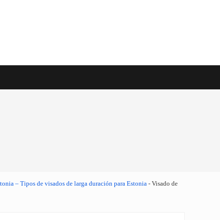
e viaje en todo el mundo
tonia – Tipos de visados de larga duración para Estonia
-
Visado de