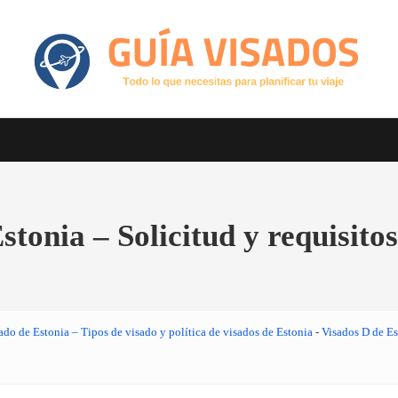
Otro sitio realizado con WordPress
GuiaVisado.com - Guía de visados d
tonia – Solicitud y requisitos
ado de Estonia – Tipos de visado y política de visados de Estonia
-
Visados D de Es