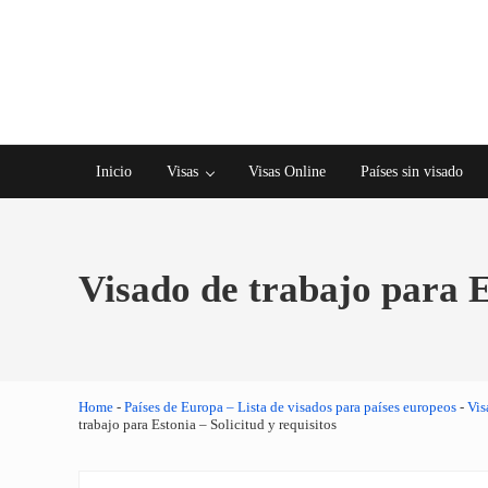
Saltar al contenido principal
Skip to after header navigation
Skip to site footer
Inicio
Visas
Visas Online
Países sin visado
Visado de trabajo para Es
Home
-
Países de Europa – Lista de visados para países europeos
-
Vis
trabajo para Estonia – Solicitud y requisitos