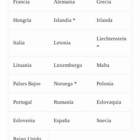
Francia
Alemania
Grecia
Hungría
Islandia *
Irlanda
Liechtenstein
Italia
Letonia
*
Lituania
Luxemburgo
Malta
Países Bajos
Noruega *
Polonia
Portugal
Rumanía
Eslovaquia
Eslovenia
España
Suecia
Reino Unido