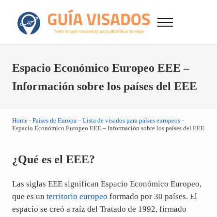
Saltar al contenido principal
Skip to after header navigation
Skip to site footer
Menu
GuiaVisado.com - Guía de visados de viaje en
Otro sitio realizado con WordPress
Espacio Económico Europeo EEE –
Información sobre los países del EEE
Home
-
Países de Europa – Lista de visados para países europeos
-
Espacio Económico Europeo EEE – Información sobre los países del EEE
¿Qué es el EEE?
Las siglas EEE significan Espacio Económico Europeo,
que es un
territorio europeo
formado por 30 países. El
espacio se creó a raíz del Tratado de 1992, firmado