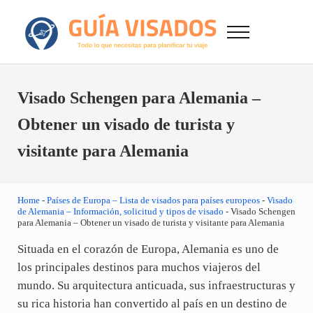
Saltar al contenido principal
Skip to after header navigation
Skip to site footer
Menu
GuiaVisado.com - Guía de visados de viaje en
Otro sitio realizado con WordPress
Visado Schengen para Alemania –
Obtener un visado de turista y
visitante para Alemania
Home
-
Países de Europa – Lista de visados para países europeos
-
Visado
de Alemania – Información, solicitud y tipos de visado
-
Visado Schengen
para Alemania – Obtener un visado de turista y visitante para Alemania
Situada en el corazón de Europa, Alemania es uno de
los principales destinos para muchos viajeros del
mundo. Su arquitectura anticuada, sus infraestructuras y
su rica historia han convertido al país en un destino de