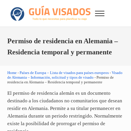
Saltar al contenido principal
Skip to after header navigation
Skip to site footer
Menu
GuiaVisado.com - Guía de visados de viaje en
Otro sitio realizado con WordPress
Permiso de residencia en Alemania –
Residencia temporal y permanente
Home
-
Países de Europa – Lista de visados para países europeos
-
Visado
de Alemania – Información, solicitud y tipos de visado
-
Permiso de
residencia en Alemania – Residencia temporal y permanente
El permiso de residencia alemán es un documento
destinado a los ciudadanos no comunitarios que desean
residir en Alemania. Permite a su titular permanecer en
Alemania durante un periodo restringido. Normalmente
existe la posibilidad de prorrogar el permiso de