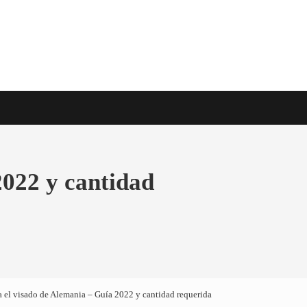
e viaje en todo el mundo
2022 y cantidad
 el visado de Alemania – Guía 2022 y cantidad requerida