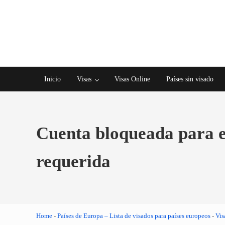
Saltar al contenido principal
Skip to after header navigation
Skip to site footer
Inicio
Visas
Visas Online
Países sin visado
Cuenta bloqueada para e
requerida
Home
-
Países de Europa – Lista de visados para países europeos
-
Vis