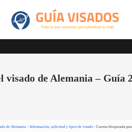
Otro sitio realizado con WordPress
GuiaVisado.com - Guía de visados d
l visado de Alemania – Guía 
ado de Alemania – Información, solicitud y tipos de visado
-
Cuenta bloqueada para