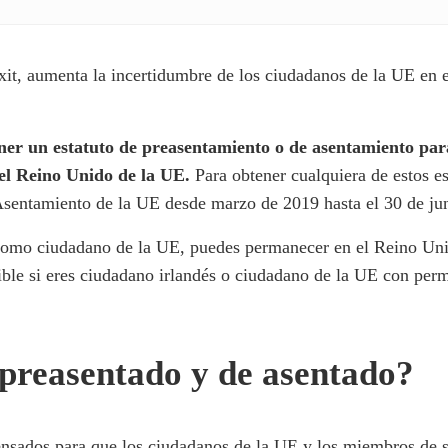
xit, aumenta la incertidumbre de los ciudadanos de la UE en
er un estatuto de preasentamiento o de asentamiento para
del Reino Unido de la UE.
Para obtener cualquiera de estos es
e Asentamiento de la UE desde marzo de 2019 hasta el 30 de ju
como ciudadano de la UE, puedes permanecer en el Reino Unid
sible si eres ciudadano irlandés o ciudadano de la UE con per
 preasentado y de asentado?
ensados para que los ciudadanos de la UE y los miembros de s