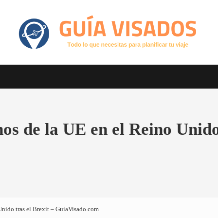
Otro sitio realizado con WordPress
GuiaVisado.com - Guía de visados d
os de la UE en el Reino Unido 
Unido tras el Brexit – GuiaVisado.com