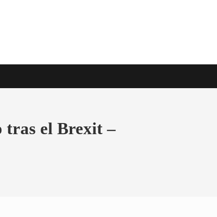
e viaje en todo el mundo
tras el Brexit –