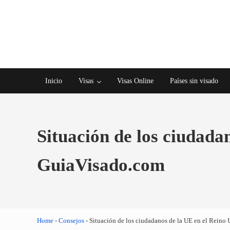
Saltar al contenido principal
Skip to after header navigation
Skip to site footer
Inicio
Visas
Visas Online
Países sin visado
Situación de los ciudadan
GuiaVisado.com
Home
-
Consejos
-
Situación de los ciudadanos de la UE en el Reino 