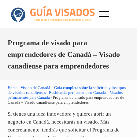
Saltar al contenido principal
Skip to after header navigation
Skip to site footer
Menu
GuiaVisado.com - Guía de visados de viaje en
Otro sitio realizado con WordPress
Programa de visado para
emprendedores de Canadá – Visado
canadiense para emprendedores
Home
-
Visado de Canadá – Guía completa sobre la solicitud y los tipos
de visados canadienses
-
Residencia permanente en Canadá – Visados
permanentes para Canadá
-
Programa de visado para emprendedores de
Canadá – Visado canadiense para emprendedores
Si tienes una idea innovadora y quieres abrir un
negocio en Canadá, necesitarás un visado. Más
concretamente, tendrás que solicitar el Programa de