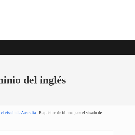
e viaje en todo el mundo
inio del inglés
el visado de Australia
-
Requisitos de idioma para el visado de