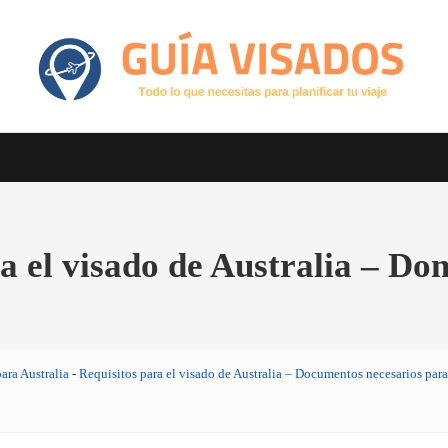
Otro sitio realizado con WordPress
GuiaVisado.com - Guía de visados d
a el visado de Australia – Dom
ara Australia
-
Requisitos para el visado de Australia – Documentos necesarios para 