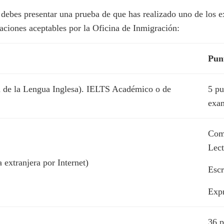
a, debes presentar una prueba de que has realizado uno de los
uaciones aceptables por la Oficina de Inmigración:
Pun
n de la Lengua Inglesa). IELTS Académico o de
5 pu
exa
Comp
Lect
xtranjera por Internet)
Escr
Expr
36 p