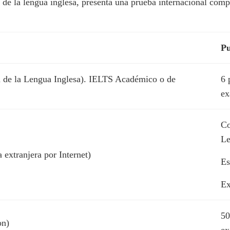
de la lengua inglesa, presenta una prueba internacional comp
Pu
n de la Lengua Inglesa). IELTS Académico o de
6 
e
Co
Le
xtranjera por Internet)
Es
Ex
50
on)
e