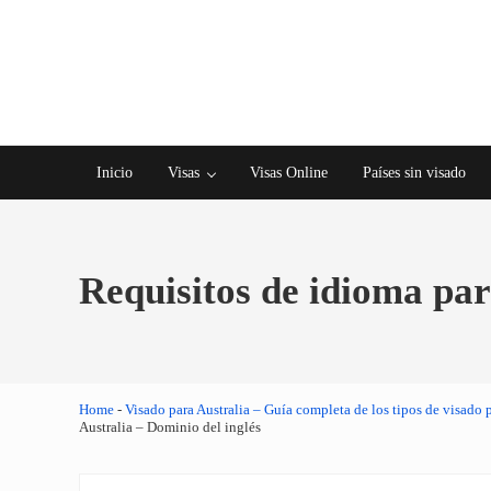
Saltar al contenido principal
Skip to after header navigation
Skip to site footer
Inicio
Visas
Visas Online
Países sin visado
Requisitos de idioma par
Home
-
Visado para Australia – Guía completa de los tipos de visado p
Australia – Dominio del inglés