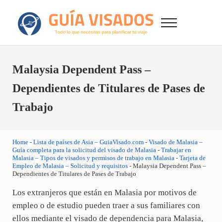
Saltar al contenido principal
Skip to after header navigation
Skip to site footer
Menu
GuiaVisado.com - Guía de visados de viaje en
Otro sitio realizado con WordPress
Malaysia Dependent Pass –
Dependientes de Titulares de Pases de
Trabajo
Home
-
Lista de países de Asia – GuiaVisado.com
-
Visado de Malasia –
Guía completa para la solicitud del visado de Malasia
-
Trabajar en
Malasia – Tipos de visados y permisos de trabajo en Malasia
-
Tarjeta de
Empleo de Malasia – Solicitud y requisitos
-
Malaysia Dependent Pass –
Dependientes de Titulares de Pases de Trabajo
Los extranjeros que están en Malasia por motivos de
empleo o de estudio pueden traer a sus familiares con
ellos mediante el visado de dependencia para Malasia,