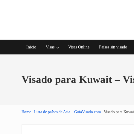
Saltar al contenido principal
Skip to after header navigation
Skip to site footer
Inicio
Visas
Visas Online
Países sin visado
Visado para Kuwait – V
Home
-
Lista de países de Asia – GuiaVisado.com
-
Visado para Kuwai