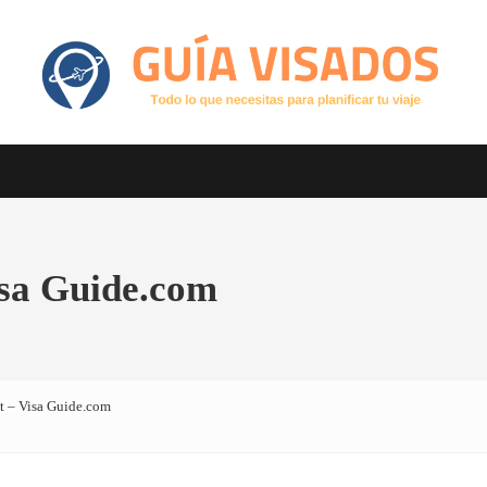
Otro sitio realizado con WordPress
GuiaVisado.com - Guía de visados d
isa Guide.com
t – Visa Guide.com