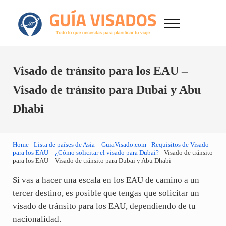
Saltar al contenido principal
Skip to after header navigation
Skip to site footer
Menu
GuiaVisado.com - Guía de visados de viaje en
Otro sitio realizado con WordPress
Visado de tránsito para los EAU –
Visado de tránsito para Dubai y Abu
Dhabi
Home
-
Lista de países de Asia – GuiaVisado.com
-
Requisitos de Visado
para los EAU – ¿Cómo solicitar el visado para Dubai?
-
Visado de tránsito
para los EAU – Visado de tránsito para Dubai y Abu Dhabi
Si vas a hacer una escala en los EAU de camino a un
tercer destino, es posible que tengas que solicitar un
visado de tránsito para los EAU, dependiendo de tu
nacionalidad.